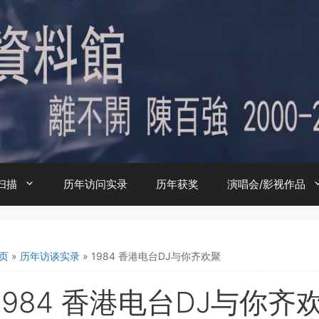
扫描
历年访问实录
历年获奖
演唱会/影视作品
页
»
历年访谈实录
»
1984 香港电台DJ与你齐欢聚
1984 香港电台DJ与你齐