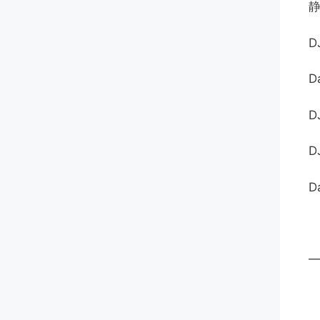
D
D
—