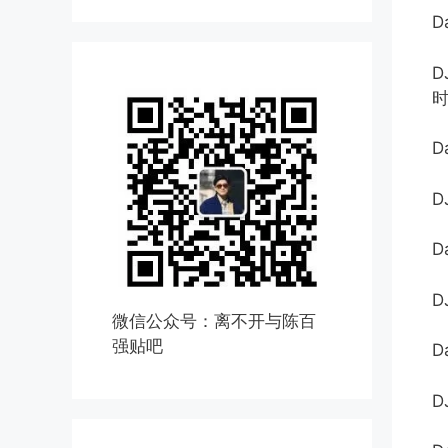
D
D
D
D
D
微信公众号：离不开与陈百
强贴吧
D