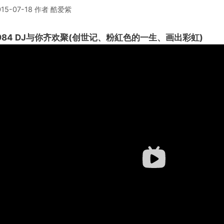
015-07-18
作者
酷爱紫
984 DJ与你齐欢聚(创世记、粉紅色的一生、画出彩虹)