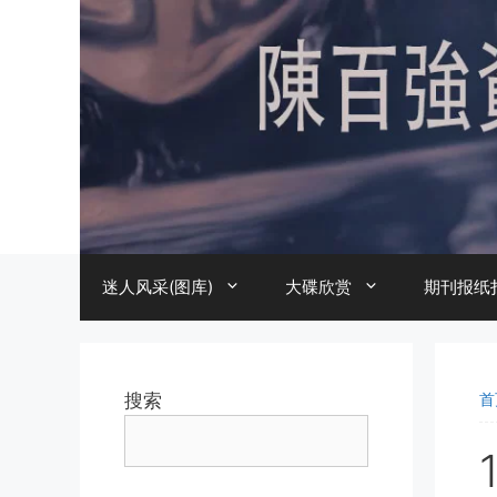
跳
至
内
容
迷人风采(图库)
大碟欣赏
期刊报纸
搜索
首