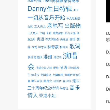
1986博愛歡樂傳萬家
85事件后续
Danny生日特辑
IFPI
一切从音乐开始
中文歌曲擂
亲笔写
出版物
五大美女
台奖
十大靓人
华纳
卡带
周梁淑怡
唱片套装
商
奥运
感情
慈
业活动
存真演唱会
孫泳恩
歌词
林青霞
善
成龙
林志美
梅艳芳
D
演唱
港姐
歌迷會會訊
溥仪装
会
D
物语
演唱会前访问
爱情
环球唱片
白金唱片
美国旅游
美国移民
翡翠歌星賀台
D
逝世
葉蒨文
慶
舞台表演
轮流传
轮流转
音乐
三十周年纪念特辑
D
钟楚红
情人
香港小姐