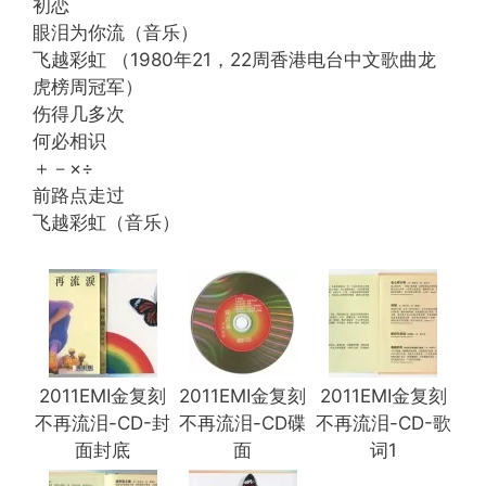
初恋
眼泪为你流（音乐）
飞越彩虹 （1980年21，22周香港电台中文歌曲龙
虎榜周冠军）
伤得几多次
何必相识
＋－×÷
前路点走过
飞越彩虹（音乐）
2011EMI金复刻
2011EMI金复刻
2011EMI金复刻
不再流泪-CD-封
不再流泪-CD碟
不再流泪-CD-歌
面封底
面
词1