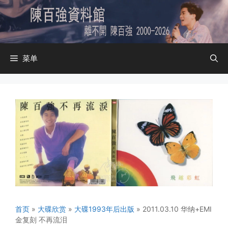
跳
至
内
容
菜单
首页
»
大碟欣赏
»
大碟1993年后出版
»
2011.03.10 华纳+EMI
金复刻 不再流泪