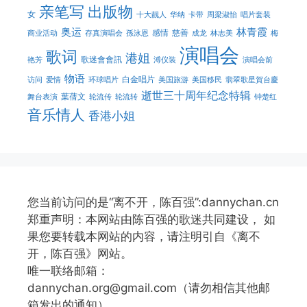
亲笔写
出版物
女
十大靓人
华纳
卡带
周梁淑怡
唱片套装
奥运
林青霞
感情
慈善
商业活动
存真演唱会
孫泳恩
成龙
林志美
梅
演唱会
歌词
港姐
歌迷會會訊
艳芳
溥仪装
演唱会前
物语
白金唱片
访问
爱情
环球唱片
美国旅游
美国移民
翡翠歌星賀台慶
逝世三十周年纪念特辑
葉蒨文
舞台表演
轮流传
轮流转
钟楚红
音乐情人
香港小姐
您当前访问的是“离不开，陈百强”:dannychan.cn
郑重声明：本网站由陈百强的歌迷共同建设， 如
果您要转载本网站的内容，请注明引自《离不
开，陈百强》网站。
唯一联络邮箱：
dannychan.org@gmail.com（请勿相信其他邮
箱发出的通知）