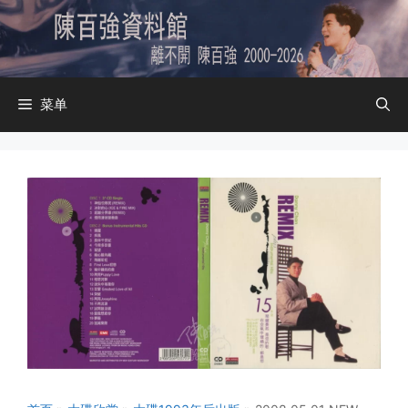
跳
至
内
容
菜单