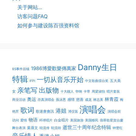
关于网站…
访客问题FAQ
如何参与建设陈百强资料馆
Danny生日
1986博愛歡樂傳萬家
85事件后续
特辑
一切从音乐开始
五大美
IFPI
中文歌曲擂台奖
亲笔写
出版物
女
十大靓人
华纳
卡带
周梁淑怡
唱片套装
奥运
林青霞
感情
慈善
商业活动
存真演唱会
孫泳恩
成龙
林志美
梅
演唱会
歌词
港姐
歌迷會會訊
艳芳
溥仪装
演唱会前
物语
白金唱片
访问
爱情
环球唱片
美国旅游
美国移民
翡翠歌星賀台慶
逝世三十周年纪念特辑
葉蒨文
舞台表演
轮流传
轮流转
钟楚红
音乐情人