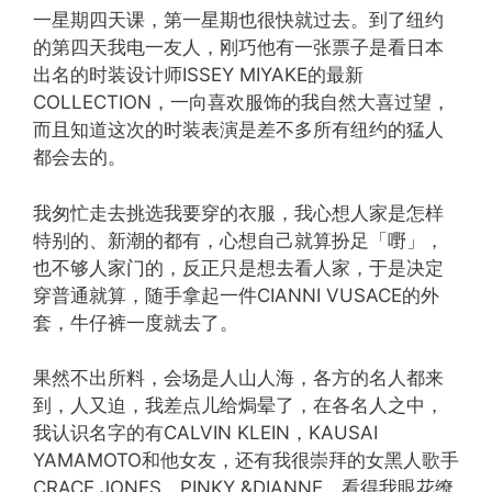
一星期四天课，第一星期也很快就过去。到了纽约
的第四天我电一友人，刚巧他有一张票子是看日本
出名的时装设计师ISSEY MIYAKE的最新
COLLECTION，一向喜欢服饰的我自然大喜过望，
而且知道这次的时装表演是差不多所有纽约的猛人
都会去的。
我匆忙走去挑选我要穿的衣服，我心想人家是怎样
特别的、新潮的都有，心想自己就算扮足「嘢」，
也不够人家门的，反正只是想去看人家，于是决定
穿普通就算，随手拿起一件CIANNI VUSACE的外
套，牛仔裤一度就去了。
果然不出所料，会场是人山人海，各方的名人都来
到，人又迫，我差点儿给焗晕了，在各名人之中，
我认识名字的有CALVIN KLEIN，KAUSAI
YAMAMOTO和他女友，还有我很崇拜的女黑人歌手
CRACE JONES，PINKY &DIANNE。看得我眼花缭