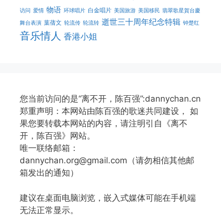
物语
白金唱片
访问
爱情
环球唱片
美国旅游
美国移民
翡翠歌星賀台慶
逝世三十周年纪念特辑
葉蒨文
舞台表演
轮流传
轮流转
钟楚红
音乐情人
香港小姐
您当前访问的是“离不开，陈百强”:dannychan.cn
郑重声明：本网站由陈百强的歌迷共同建设， 如
果您要转载本网站的内容，请注明引自《离不
开，陈百强》网站。
唯一联络邮箱：
dannychan.org@gmail.com（请勿相信其他邮
箱发出的通知）
建议在桌面电脑浏览，嵌入式媒体可能在手机端
无法正常显示。