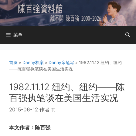
跳
至
内
容
菜单
首页
»
Danny档案
»
Danny亲笔写
»
1982.11.12 纽约、纽约
——陈百强执笔谈在美国生活实况
1982.11.12 纽约、纽约——陈
百强执笔谈在美国生活实况
2015-06-12
作者
tt
本文作者：陈百强