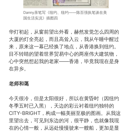
Danny亲笔写《纽约、纽约——陈百强执笔谈在美
国生活实况》插图四
华灯初起，从窗前望出外看，赫然发觉怎么四周的
大厦的灯全亮起，而且高耸入云，我从午睡中醒过
来，原来这一幕已经换了地点，从香港换到纽约。
目不转睛的望着世界贸易中心的两座伟大建筑物，
心中突然想起我的老家——香港，毕竟我现在是身
在异乡。
老师和蔼
今天很冷，但是太阳很好，所以在黄昏时（因纽约
冬季五时已入黑），天边的彩云衬着纽约独特的
CITY-BRIGHT，构成一幅美丽至极的图画。从我这
里望出去，可见到东边的河，很平静，也就像我现
在的心情一般，从远处慢慢驶来一艘船，更加是显