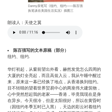
Danny亲笔写《纽约、纽约——陈百强
执笔谈在美国生活实况》插图三
朗读人：天使之翼
陈百强写的文本原稿（部分）
纽约、纽约.
华灯初起，从窗前望出外看，赫然发觉怎么四周的
大厦的灯全亮起，而且高耸入云，我从午睡中醒过
来，原来这一幕已经换了地点，从香港换到纽约。
目不转睛的望着世界贸易中心的两座伟大建筑物，
心中突然想起我的老家——香港，毕竟我现在是身
在异乡。今天很冷，但是太阳很好，所以在黄昏时
（因纽约冬季五时已入黑），天边的彩云衬着纽约