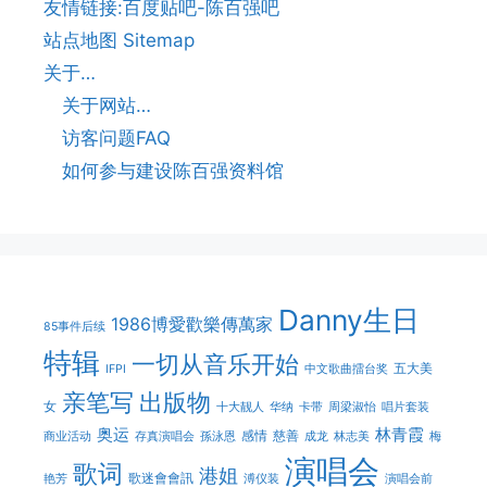
友情链接:百度贴吧-陈百强吧
站点地图 Sitemap
关于…
关于网站…
访客问题FAQ
如何参与建设陈百强资料馆
Danny生日
1986博愛歡樂傳萬家
85事件后续
特辑
一切从音乐开始
五大美
IFPI
中文歌曲擂台奖
亲笔写
出版物
女
十大靓人
华纳
卡带
周梁淑怡
唱片套装
奥运
林青霞
感情
慈善
商业活动
存真演唱会
孫泳恩
成龙
林志美
梅
演唱会
歌词
港姐
歌迷會會訊
艳芳
溥仪装
演唱会前