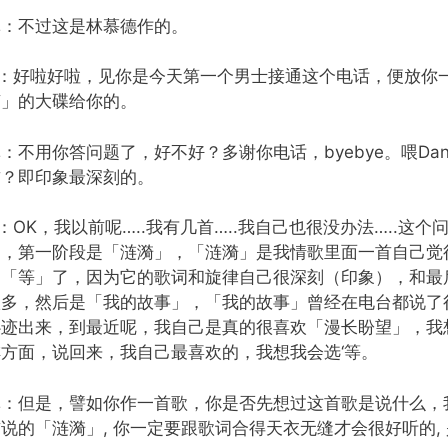
林：不过这是林慕德作的。
D：好啦好啦，见你是今天第一个男士接通这个电话，便放你
声」的大碟给你的。
：不用你答问题了，好不好？多谢你电话，byebye。喂D
首？即印象最深刻的。
：OK，我以前呢…..我有几首…..我自己也很没办法…..
的，第一阶段是「涟漪」，「涟漪」是我情歌里面一首自己觉
到「等」了，因为它的歌词和旋律自己很深刻（印象），和最
很多，然后是「我的故事」，「我的故事」曾经在电台都说了
心迹出来，到最近呢，我自己是真的很喜欢「漫长盼望」，我
排方面，说回来，我自己最喜欢的，我想我会选‘等。
林：但是，譬如你作一首歌，你是否先想过这首歌是说什么，
说的「涟漪」, 你一定要跟歌词合得天衣无缝才会很好听的, 