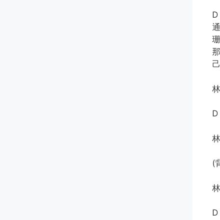
D
通
(
D