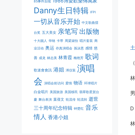
1986博愛歡樂傳萬家
85事件后续
Danny生日特辑
IFPI
一切从音乐开始
中文歌曲擂
亲笔写
出版物
五大美女
台奖
十大靓人
华纳
卡带
周梁淑怡
唱片套装
商
奥运
感情
慈
业活动
存真演唱会
孫泳恩
歌词
林青霞
善
成龙
林志美
梅艳芳
（
演唱
港姐
歌迷會會訊
溥仪装
会
物语
演唱会前访问
爱情
环球唱片
白金唱片
美国旅游
美国移民
翡翠歌星賀台
男
逝世
葉蒨文
慶
舞台表演
轮流传
轮流转
音乐
三十周年纪念特辑
D
钟楚红
情人
香港小姐