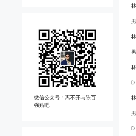
男
男
微信公众号：离不开与陈百
强贴吧
男
D