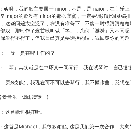
：会呀，我的歌主要属于minor，不是，是major，在音乐上mi
常major的歌没有minor的那么寂寞，一定要调好歌词及
珊，这些问题太空泛了，在没有准备下，不能一时很清清楚楚
那部戏，那时作了这首歌叫做「等」，为何「涟漪」又不同呢
己深爱得不得了，但我自己真是要选择的话，我回覆你的问题，
林：「等」是在哪里作的？
D：「等」其实就是在中环某一间琴行，我在试琴时，自己慢
林：原来如此，我现在可不可以去琴行，我不懂作曲，我想在
背景音乐「烟雨凄迷」)
林：这首歌也很好听。
：这首是Michael，我很多谢他, 这是我们第一次合作，