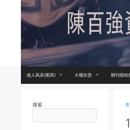
跳
至
内
容
迷人风采(图库)
大碟欣赏
期刊报纸
搜索
首