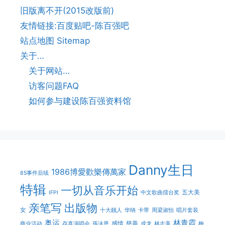
旧版离不开(2015改版前)
友情链接:百度贴吧-陈百强吧
站点地图 Sitemap
关于…
关于网站…
访客问题FAQ
如何参与建设陈百强资料馆
Danny生日
1986博愛歡樂傳萬家
85事件后续
特辑
一切从音乐开始
五大美
IFPI
中文歌曲擂台奖
亲笔写
出版物
女
十大靓人
华纳
卡带
周梁淑怡
唱片套装
奥运
林青霞
感情
慈善
商业活动
存真演唱会
孫泳恩
成龙
林志美
梅