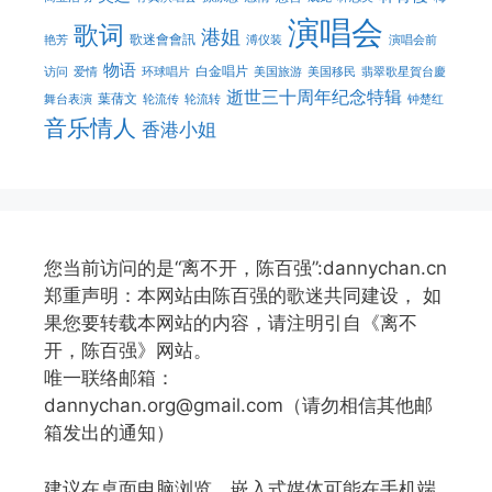
演唱会
歌词
港姐
歌迷會會訊
艳芳
溥仪装
演唱会前
物语
白金唱片
访问
爱情
环球唱片
美国旅游
美国移民
翡翠歌星賀台慶
逝世三十周年纪念特辑
葉蒨文
舞台表演
轮流传
轮流转
钟楚红
音乐情人
香港小姐
您当前访问的是“离不开，陈百强”:dannychan.cn
郑重声明：本网站由陈百强的歌迷共同建设， 如
果您要转载本网站的内容，请注明引自《离不
开，陈百强》网站。
唯一联络邮箱：
dannychan.org@gmail.com（请勿相信其他邮
箱发出的通知）
建议在桌面电脑浏览，嵌入式媒体可能在手机端