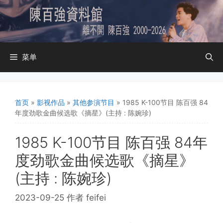
跳
至
内
容
菜单
首页
»
影视作品
»
其他参演节目
»
1985 K-100节目 陈百强 84
年度劲歌金曲候选歌《摘星》(主持 : 陈婉珍)
1985 K-100节目 陈百强 84年
度劲歌金曲候选歌《摘星》
(主持 : 陈婉珍)
2023-09-25
作者
feifei