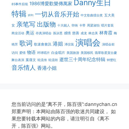
Danny生日
1986博愛歡樂傳萬家
85事件后续
特辑
一切从音乐开始
五大美
IFPI
中文歌曲擂台奖
亲笔写
出版物
女
十大靓人
华纳
卡带
周梁淑怡
唱片套装
奥运
林青霞
感情
慈善
商业活动
存真演唱会
孫泳恩
成龙
林志美
梅
演唱会
歌词
港姐
歌迷會會訊
艳芳
溥仪装
演唱会前
物语
白金唱片
访问
爱情
环球唱片
美国旅游
美国移民
翡翠歌星賀台慶
逝世三十周年纪念特辑
葉蒨文
舞台表演
轮流传
轮流转
钟楚红
音乐情人
香港小姐
您当前访问的是“离不开，陈百强”:dannychan.cn
郑重声明：本网站由陈百强的歌迷共同建设， 如
果您要转载本网站的内容，请注明引自《离不
开，陈百强》网站。