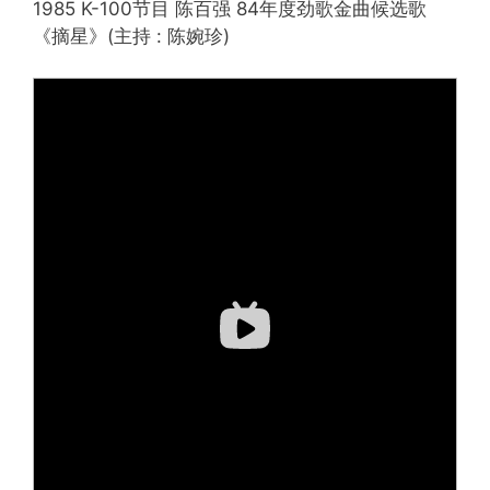
1985 K-100节目 陈百强 84年度劲歌金曲候选歌
《摘星》(主持 : 陈婉珍)