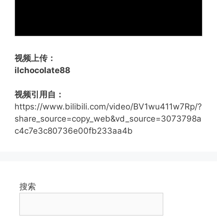
视频上传：
ilchocolate88
视频引用自：
https://www.bilibili.com/video/BV1wu411w7Rp/?
share_source=copy_web&vd_source=3073798a
c4c7e3c80736e00fb233aa4b
搜索