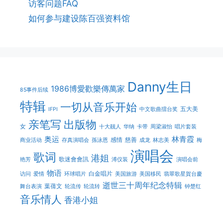
访客问题FAQ
如何参与建设陈百强资料馆
Danny生日
1986博愛歡樂傳萬家
85事件后续
特辑
一切从音乐开始
五大美
IFPI
中文歌曲擂台奖
亲笔写
出版物
女
十大靓人
华纳
卡带
周梁淑怡
唱片套装
奥运
林青霞
感情
慈善
商业活动
存真演唱会
孫泳恩
成龙
林志美
梅
演唱会
歌词
港姐
歌迷會會訊
艳芳
溥仪装
演唱会前
物语
白金唱片
访问
爱情
环球唱片
美国旅游
美国移民
翡翠歌星賀台慶
逝世三十周年纪念特辑
葉蒨文
舞台表演
轮流传
轮流转
钟楚红
音乐情人
香港小姐