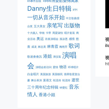
1986博愛歡樂傳萬家
85事件后续
Danny生日特辑
IFPI
一切从音乐开始
中文歌曲擂
亲笔写
出版物
五大美女
台奖
十大靓人
华纳
卡带
周梁淑怡
唱片套装
商
奥运
感情
慈
业活动
存真演唱会
孫泳恩
歌词
i
林青霞
善
成龙
林志美
梅艳芳
演唱
港姐
歌迷會會訊
溥仪装
会
h
物语
演唱会前访问
爱情
环球唱片
白金唱片
美国旅游
美国移民
翡翠歌星賀台
逝世
葉蒨文
慶
舞台表演
轮流传
轮流转
音乐
三十周年纪念特辑
钟楚红
情人
香港小姐