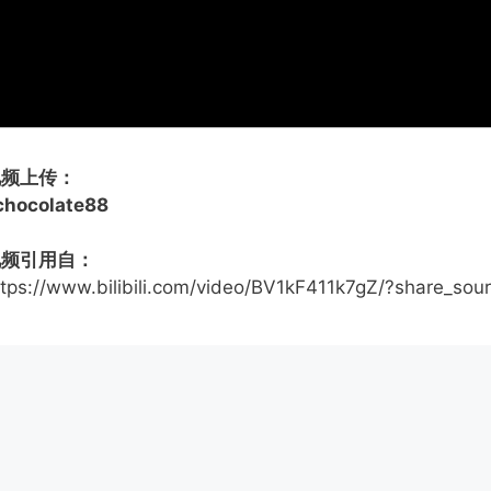
视频上传：
lchocolate88
视频引用自：
ttps://www.bilibili.com/video/BV1kF411k7gZ/?share_so