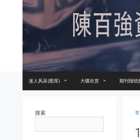
跳
至
内
容
迷人风采(图库)
大碟欣赏
期刊报纸
搜索
首