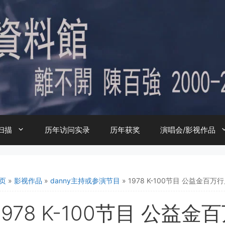
扫描
历年访问实录
历年获奖
演唱会/影视作品
页
»
影视作品
»
danny主持或参演节目
»
1978 K-100节目 公益金百万
1978 K-100节目 公益