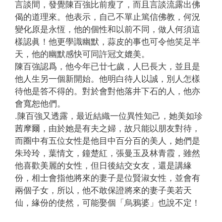
言談間，發覺陳百強比前瘦了，而且言談流露出佛
偈的道理來。他表示，自己不單止篤信佛教，何況
變化原是永恆，他的個性和以前不同，做人何須這
樣認眞！他更學識幽默，蒜皮的事也可令他笑足半
天，他的幽默感快可同許冠文媲美。
陳百強認爲，他今年已廿七歲，人巳長大，並且是
他人生另一個新開始。他明白待人以誠，別人怎樣
待他是答不得的。對於會對他落井下石的人，他亦
會寬恕他們。
.陳百強又透露，最近結織一位異性知己，她美如珍
茜摩爾，由於她是有夫之婦，故只能以朋友對待，
而圈中有五位女性是他目中百分百的美人，她們是
朱玲玲，葉情文，鐘楚紅，張曼玉及林青霞，雖然
他喜歡美麗的女性，但日後結交女友，還是講緣
份，相士會指他將來的妻子是位賢淑女性，並會有
兩個子女，所以，他不敢保證將來的妻子美若天
仙，緣份的使然，可能娶個「烏鴉婆」也說不定！