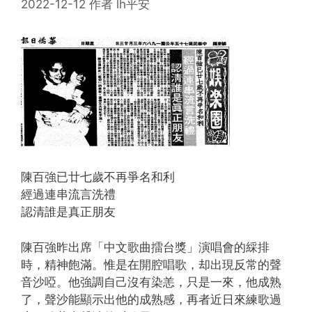
2022-12-12
作者
lh平安
陳百強已廿七歲不再爭名和利
經過連串流言洗禮
認清誰是真正朋友
陳百強昨出席「中文歌曲擂台獎」演唱會的綵排
時，精神飽滿。惟是在開腔唱歌，却出現反常的聲
音沙啞。他強調自己沒有染恙，只是一來，他成熟
了，聲沙能顯示出他的成熟感，再者近日來練歌過