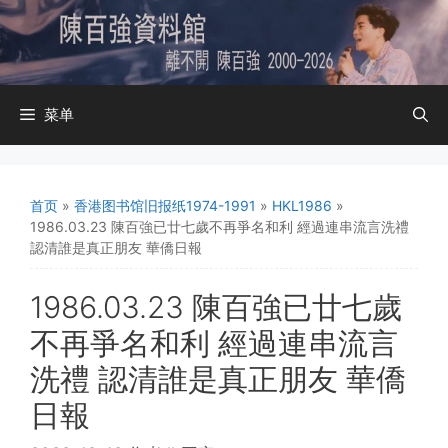
跳
至
内
容
菜单
首页
»
香港图书馆旧报纸1974-1991
»
HKL1986
»
1986.03.23 陳百強已廿七歲不再爭名和利 經過連串流言洗禮
認清誰是真正朋友 華僑日報
1986.03.23 陳百強已廿七歲
不再爭名和利 經過連串流言
洗禮 認清誰是真正朋友 華僑
日報