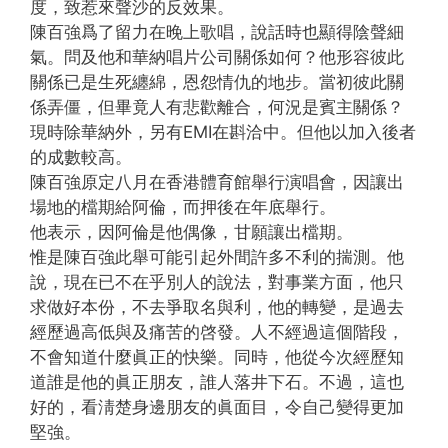
度，致惹來聲沙的反效果。
陳百強爲了留力在晚上歌唱，說話時也顯得陰聲細
氣。問及他和華納唱片公司關係如何？他形容彼此
關係已是生死纏綿，恩怨情仇的地步。當初彼此關
係弄僵，但畢竟人有悲歡離合，何況是賓主關係？
現時除華納外，另有EMI在斟洽中。但他以加入後者
的成數較高。
陳百強原定八月在香港體育館舉行演唱會，因讓出
場地的檔期給阿倫，而押後在年底舉行。
他表示，因阿倫是他偶像，甘願讓出檔期。
惟是陳百強此舉可能引起外間許多不利的揣測。他
說，現在已不在乎別人的說法，對事業方面，他只
求做好本份，不去爭取名與利，他的轉變，是過去
經歷過高低與及痛苦的啓發。人不經過這個階段，
不會知道什麼眞正的快樂。同時，他從今次經歷知
道誰是他的眞正朋友，誰人落井下石。不過，這也
好的，看淸楚身邊朋友的眞面目，令自己變得更加
堅強。