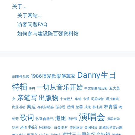
关于…
关于网站…
访客问题FAQ
如何参与建设陈百强资料馆
Danny生日
1986博愛歡樂傳萬家
85事件后续
特辑
一切从音乐开始
五大美
IFPI
中文歌曲擂台奖
亲笔写
出版物
女
十大靓人
华纳
卡带
周梁淑怡
唱片套装
奥运
林青霞
感情
慈善
商业活动
存真演唱会
孫泳恩
成龙
林志美
梅
演唱会
歌词
港姐
歌迷會會訊
艳芳
溥仪装
演唱会前
物语
白金唱片
访问
爱情
环球唱片
美国旅游
美国移民
翡翠歌星賀台慶
逝世三十周年纪念特辑
葉蒨文