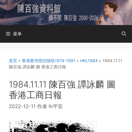
跳
至
内
容
菜单
首页
»
香港图书馆旧报纸1974-1991
»
HKL1984
»
1984.11.11
陳百強 譚詠麟 圖 香港工商日報
1984.11.11 陳百強 譚詠麟 圖
香港工商日報
2022-12-11
作者
lh平安