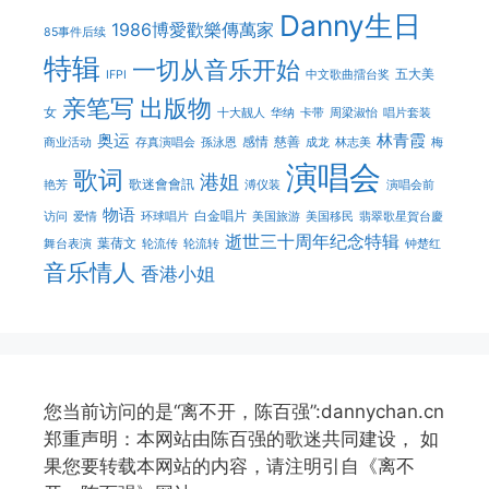
Danny生日
1986博愛歡樂傳萬家
85事件后续
特辑
一切从音乐开始
五大美
IFPI
中文歌曲擂台奖
亲笔写
出版物
女
十大靓人
华纳
卡带
周梁淑怡
唱片套装
奥运
林青霞
感情
慈善
商业活动
存真演唱会
孫泳恩
成龙
林志美
梅
演唱会
歌词
港姐
歌迷會會訊
艳芳
溥仪装
演唱会前
物语
白金唱片
访问
爱情
环球唱片
美国旅游
美国移民
翡翠歌星賀台慶
逝世三十周年纪念特辑
葉蒨文
舞台表演
轮流传
轮流转
钟楚红
音乐情人
香港小姐
您当前访问的是“离不开，陈百强”:dannychan.cn
郑重声明：本网站由陈百强的歌迷共同建设， 如
果您要转载本网站的内容，请注明引自《离不