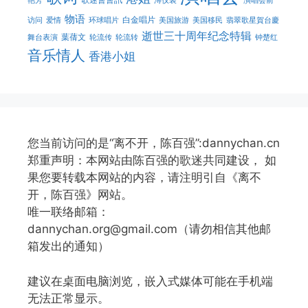
艳芳
溥仪装
演唱会前
物语
白金唱片
访问
爱情
环球唱片
美国旅游
美国移民
翡翠歌星賀台慶
逝世三十周年纪念特辑
葉蒨文
舞台表演
轮流传
轮流转
钟楚红
音乐情人
香港小姐
您当前访问的是“离不开，陈百强”:dannychan.cn
郑重声明：本网站由陈百强的歌迷共同建设， 如
果您要转载本网站的内容，请注明引自《离不
开，陈百强》网站。
唯一联络邮箱：
dannychan.org@gmail.com（请勿相信其他邮
箱发出的通知）
建议在桌面电脑浏览，嵌入式媒体可能在手机端
无法正常显示。