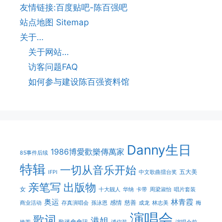
友情链接:百度贴吧-陈百强吧
站点地图 Sitemap
关于…
关于网站…
访客问题FAQ
如何参与建设陈百强资料馆
Danny生日
1986博愛歡樂傳萬家
85事件后续
特辑
一切从音乐开始
五大美
IFPI
中文歌曲擂台奖
亲笔写
出版物
女
十大靓人
华纳
卡带
周梁淑怡
唱片套装
奥运
林青霞
感情
慈善
商业活动
存真演唱会
孫泳恩
成龙
林志美
梅
演唱会
歌词
港姐
歌迷會會訊