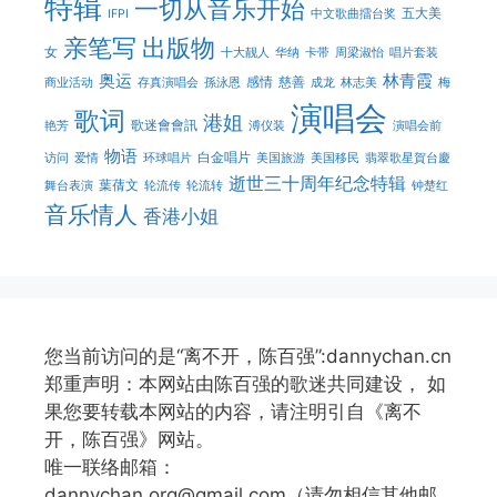
特辑
一切从音乐开始
五大美
IFPI
中文歌曲擂台奖
亲笔写
出版物
女
十大靓人
华纳
卡带
周梁淑怡
唱片套装
奥运
林青霞
感情
慈善
商业活动
存真演唱会
孫泳恩
成龙
林志美
梅
演唱会
歌词
港姐
歌迷會會訊
艳芳
溥仪装
演唱会前
物语
白金唱片
访问
爱情
环球唱片
美国旅游
美国移民
翡翠歌星賀台慶
逝世三十周年纪念特辑
葉蒨文
舞台表演
轮流传
轮流转
钟楚红
音乐情人
香港小姐
您当前访问的是“离不开，陈百强”:dannychan.cn
郑重声明：本网站由陈百强的歌迷共同建设， 如
果您要转载本网站的内容，请注明引自《离不
开，陈百强》网站。
唯一联络邮箱：
dannychan.org@gmail.com（请勿相信其他邮