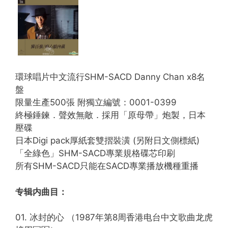
環球唱片中文流行SHM-SACD Danny Chan x8名
盤
限量生產500張 附獨立編號：0001-0399
終極錘鍊．聲效無敵．採用「原母帶」炮製，日本
壓碟
日本Digi pack厚紙套雙摺裝潢 (另附日文側標紙)
「全綠色」SHM-SACD專業規格碟芯印刷
所有SHM-SACD只能在SACD專業播放機種重播
专辑内曲目：
01. 冰封的心 （1987年第8周香港电台中文歌曲龙虎