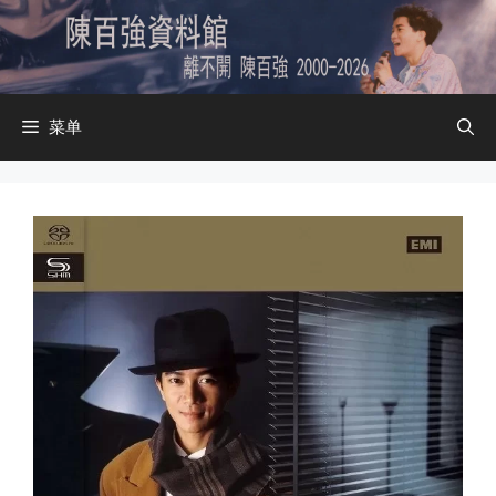
跳
至
内
容
菜单