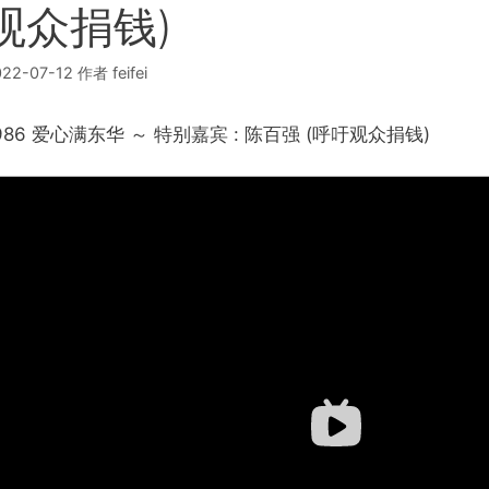
观众捐钱)
022-07-12
作者
feifei
986 爱心满东华 ～ 特别嘉宾 : 陈百强 (呼吁观众捐钱)