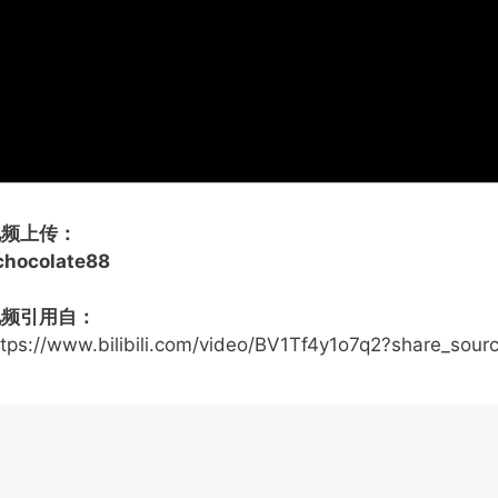
视频上传：
lchocolate88
视频引用自：
ttps://www.bilibili.com/video/BV1Tf4y1o7q2?share_sou