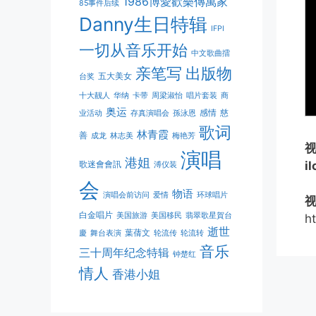
1986博愛歡樂傳萬家
85事件后续
Danny生日特辑
IFPI
一切从音乐开始
中文歌曲擂
亲笔写
出版物
五大美女
台奖
十大靓人
华纳
卡带
周梁淑怡
唱片套装
商
奥运
感情
慈
业活动
存真演唱会
孫泳恩
歌词
林青霞
善
成龙
林志美
梅艳芳
演唱
港姐
歌迷會會訊
i
溥仪装
会
物语
演唱会前访问
爱情
环球唱片
白金唱片
美国旅游
美国移民
翡翠歌星賀台
h
逝世
葉蒨文
慶
舞台表演
轮流传
轮流转
音乐
三十周年纪念特辑
钟楚红
情人
香港小姐