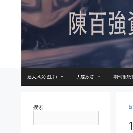
跳
至
内
容
迷人风采(图库)
大碟欣赏
期刊报纸
搜索
首