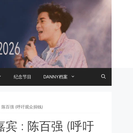
纪念节目
DANNY档案
: 陈百强 (呼吁观众捐钱)
宾 : 陈百强 (呼吁