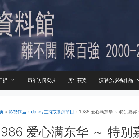
扫描
历年访问实录
历年获奖
演唱会/影视作品
页
»
影视作品
»
danny主持或参演节目
»
1986 爱心满东华 ～ 特别嘉宾 
1986 爱心满东华 ～ 特别嘉