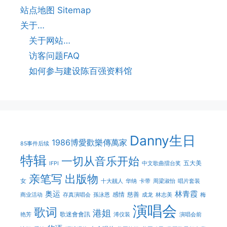
站点地图 Sitemap
关于…
关于网站…
访客问题FAQ
如何参与建设陈百强资料馆
Danny生日
1986博愛歡樂傳萬家
85事件后续
特辑
一切从音乐开始
五大美
IFPI
中文歌曲擂台奖
亲笔写
出版物
女
十大靓人
华纳
卡带
周梁淑怡
唱片套装
奥运
林青霞
感情
慈善
商业活动
存真演唱会
孫泳恩
成龙
林志美
梅
演唱会
歌词
港姐
歌迷會會訊
艳芳
溥仪装
演唱会前