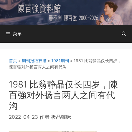
跳
至
内
容
菜单
首页
»
期刊报纸扫描
»
1981期刊
»
1981 比翁静晶仅长四岁，
陳百強对外扬言两人之间有代沟
1981 比翁静晶仅长四岁，陳
百強对外扬言两人之间有代
沟
2022-04-23
作者
极品猫咪