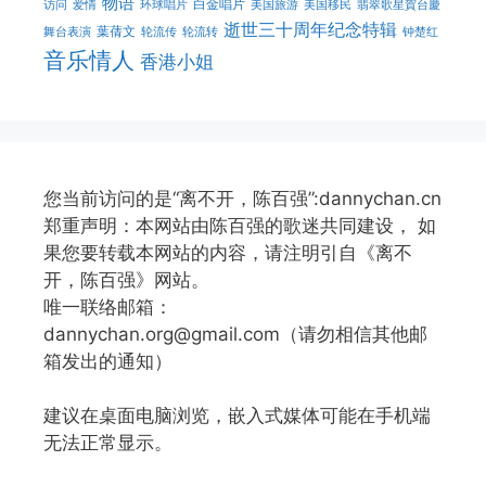
物语
白金唱片
访问
爱情
环球唱片
美国旅游
美国移民
翡翠歌星賀台慶
逝世三十周年纪念特辑
葉蒨文
舞台表演
轮流传
轮流转
钟楚红
音乐情人
香港小姐
您当前访问的是“离不开，陈百强”:dannychan.cn
郑重声明：本网站由陈百强的歌迷共同建设， 如
果您要转载本网站的内容，请注明引自《离不
开，陈百强》网站。
唯一联络邮箱：
dannychan.org@gmail.com（请勿相信其他邮
箱发出的通知）
建议在桌面电脑浏览，嵌入式媒体可能在手机端
无法正常显示。