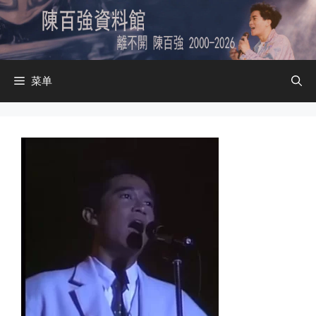
跳
至
内
容
菜单