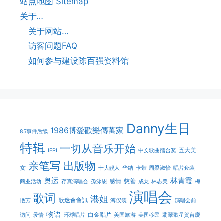
站点地图 Sitemap
关于…
关于网站…
访客问题FAQ
如何参与建设陈百强资料馆
Danny生日
1986博愛歡樂傳萬家
85事件后续
特辑
一切从音乐开始
五大美
IFPI
中文歌曲擂台奖
亲笔写
出版物
女
十大靓人
华纳
卡带
周梁淑怡
唱片套装
奥运
林青霞
感情
慈善
商业活动
存真演唱会
孫泳恩
成龙
林志美
梅
演唱会
歌词
港姐
歌迷會會訊
艳芳
溥仪装
演唱会前
物语
白金唱片
访问
爱情
环球唱片
美国旅游
美国移民
翡翠歌星賀台慶