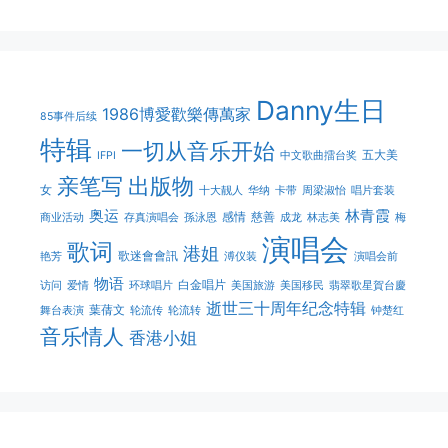
Danny生日
1986博愛歡樂傳萬家
85事件后续
特辑
一切从音乐开始
五大美
IFPI
中文歌曲擂台奖
亲笔写
出版物
女
十大靓人
华纳
卡带
周梁淑怡
唱片套装
奥运
林青霞
感情
慈善
商业活动
存真演唱会
孫泳恩
成龙
林志美
梅
演唱会
歌词
港姐
歌迷會會訊
艳芳
溥仪装
演唱会前
物语
白金唱片
访问
爱情
环球唱片
美国旅游
美国移民
翡翠歌星賀台慶
逝世三十周年纪念特辑
葉蒨文
舞台表演
轮流传
轮流转
钟楚红
音乐情人
香港小姐