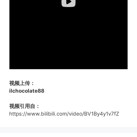
视频上传：
ilchocolate88
视频引用自：
https://www.bilibili.com/video/BV1By4y1v7fZ