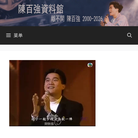
跳
至
内
容
菜单