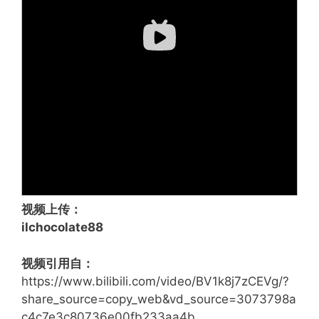
视频上传：
ilchocolate88
视频引用自：
https://www.bilibili.com/video/BV1k8j7zCEVg/?
share_source=copy_web&vd_source=3073798a
c4c7e3c80736e00fb233aa4b