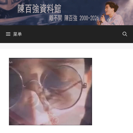
跳
至
内
容
菜单