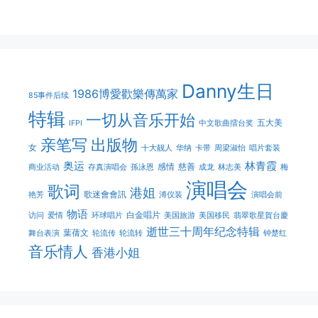
Danny生日
1986博愛歡樂傳萬家
85事件后续
特辑
一切从音乐开始
五大美
IFPI
中文歌曲擂台奖
亲笔写
出版物
女
十大靓人
华纳
卡带
周梁淑怡
唱片套装
奥运
林青霞
感情
慈善
商业活动
存真演唱会
孫泳恩
成龙
林志美
梅
演唱会
歌词
港姐
歌迷會會訊
艳芳
溥仪装
演唱会前
物语
白金唱片
访问
爱情
环球唱片
美国旅游
美国移民
翡翠歌星賀台慶
逝世三十周年纪念特辑
葉蒨文
舞台表演
轮流传
轮流转
钟楚红
音乐情人
香港小姐