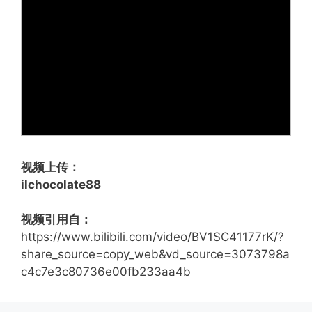
视频上传：
ilchocolate88
视频引用自：
https://www.bilibili.com/video/BV1SC41177rK/?
share_source=copy_web&vd_source=3073798a
c4c7e3c80736e00fb233aa4b