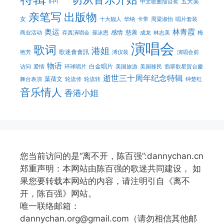
五大美
IFPI
中文歌曲擂台奖
亲笔写
出版物
女
十大靓人
华纳
卡带
周梁淑怡
唱片套装
奥运
林青霞
感情
慈善
商业活动
存真演唱会
孫泳恩
成龙
林志美
梅
演唱会
歌词
港姐
歌迷會會訊
艳芳
溥仪装
演唱会前
物语
白金唱片
访问
爱情
环球唱片
美国旅游
美国移民
翡翠歌星賀台慶
逝世三十周年纪念特辑
葉蒨文
舞台表演
轮流传
轮流转
钟楚红
音乐情人
香港小姐
您当前访问的是“离不开，陈百强”:dannychan.cn
郑重声明：本网站由陈百强的歌迷共同建设， 如
果您要转载本网站的内容，请注明引自《离不
开，陈百强》网站。
唯一联络邮箱：
dannychan.org@gmail.com（请勿相信其他邮