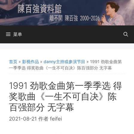
跳
至
内
容
菜单
首页
»
影视作品
»
danny主持或参演节目
»
1991 劲歌金曲第
一季季选 得奖歌曲《一生不可自决》陈百强部分 无字幕
1991 劲歌金曲第一季季选 得
奖歌曲《一生不可自决》陈
百强部分 无字幕
2021-08-21
作者
feifei