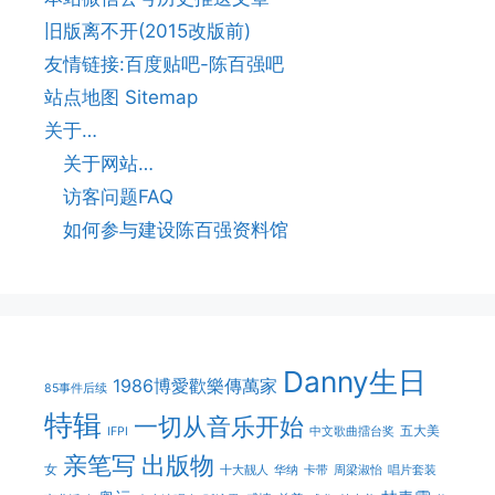
旧版离不开(2015改版前)
友情链接:百度贴吧-陈百强吧
站点地图 Sitemap
关于…
关于网站…
访客问题FAQ
如何参与建设陈百强资料馆
Danny生日
1986博愛歡樂傳萬家
85事件后续
特辑
一切从音乐开始
五大美
IFPI
中文歌曲擂台奖
亲笔写
出版物
女
十大靓人
华纳
卡带
周梁淑怡
唱片套装