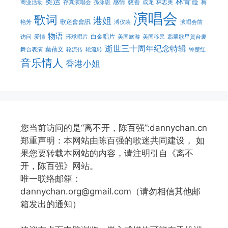
奥运
林青霞
感情
慈善
商业活动
存真演唱会
孫泳恩
成龙
林志美
梅
演唱会
歌词
港姐
歌迷會會訊
艳芳
溥仪装
演唱会前
物语
白金唱片
访问
爱情
环球唱片
美国旅游
美国移民
翡翠歌星賀台慶
逝世三十周年纪念特辑
葉蒨文
舞台表演
轮流传
轮流转
钟楚红
音乐情人
香港小姐
您当前访问的是“离不开，陈百强”:dannychan.cn
郑重声明：本网站由陈百强的歌迷共同建设， 如
果您要转载本网站的内容，请注明引自《离不
开，陈百强》网站。
唯一联络邮箱：
dannychan.org@gmail.com（请勿相信其他邮
箱发出的通知）