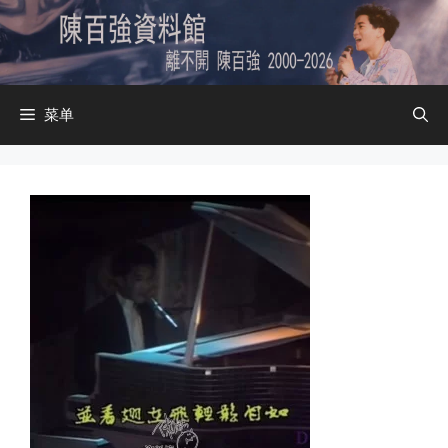
跳
至
内
容
菜单