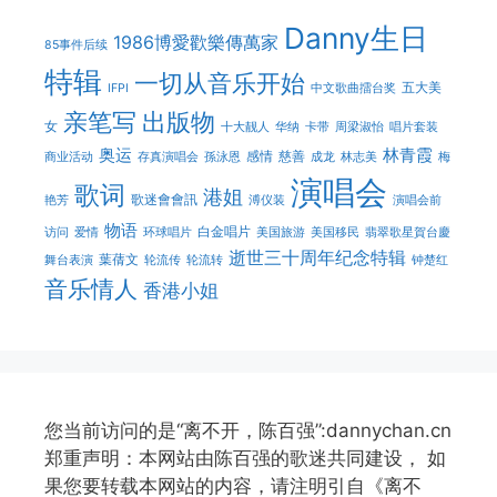
Danny生日
1986博愛歡樂傳萬家
85事件后续
特辑
一切从音乐开始
五大美
IFPI
中文歌曲擂台奖
亲笔写
出版物
女
十大靓人
华纳
卡带
周梁淑怡
唱片套装
奥运
林青霞
感情
慈善
商业活动
存真演唱会
孫泳恩
成龙
林志美
梅
演唱会
歌词
港姐
歌迷會會訊
艳芳
溥仪装
演唱会前
物语
白金唱片
访问
爱情
环球唱片
美国旅游
美国移民
翡翠歌星賀台慶
逝世三十周年纪念特辑
葉蒨文
舞台表演
轮流传
轮流转
钟楚红
音乐情人
香港小姐
您当前访问的是“离不开，陈百强”:dannychan.cn
郑重声明：本网站由陈百强的歌迷共同建设， 如
果您要转载本网站的内容，请注明引自《离不