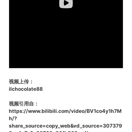
视频上传：
ilchocolate88
视频引用自：
https://www.bilibili.com/video/BV1co4y1h7M
h/?
share_source=copy_web&vd_source=307379