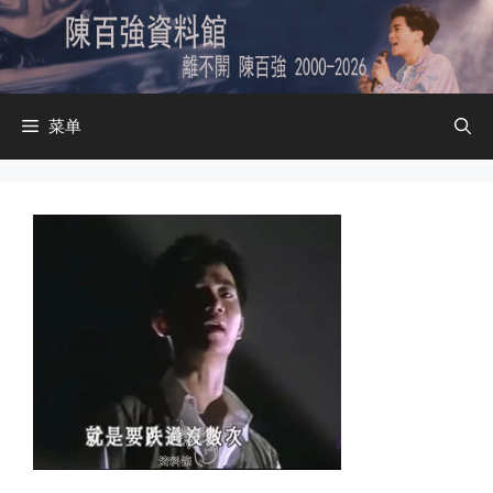
跳
至
内
容
菜单