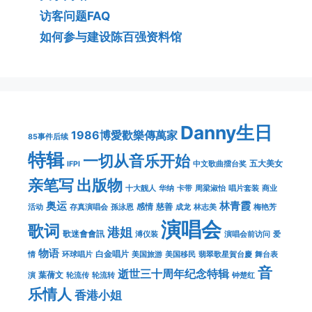
访客问题FAQ
如何参与建设陈百强资料馆
Danny生日
1986博愛歡樂傳萬家
85事件后续
特辑
一切从音乐开始
五大美女
IFPI
中文歌曲擂台奖
亲笔写
出版物
十大靓人
华纳
卡带
周梁淑怡
唱片套装
商业
奥运
林青霞
感情
慈善
活动
存真演唱会
孫泳恩
成龙
林志美
梅艳芳
演唱会
歌词
港姐
歌迷會會訊
溥仪装
演唱会前访问
爱
物语
白金唱片
情
环球唱片
美国旅游
美国移民
翡翠歌星賀台慶
舞台表
音
逝世三十周年纪念特辑
葉蒨文
演
轮流传
轮流转
钟楚红
乐情人
香港小姐