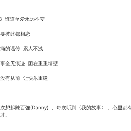
3 谁道至爱永远不变
只要彼此都相恋
苦痛的谣传 累人不浅
往事全无痕迹 困在重重墙壁
谁没有从前 让快乐重建
次想起陳百強(Danny) ， 每次听到〈我的故事〉， 心
英才。