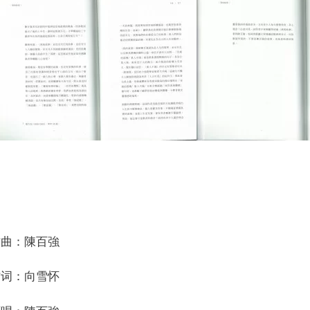
作曲：陳百強
作词：向雪怀