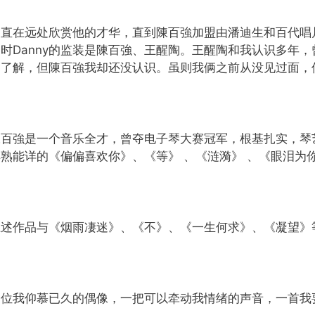
一直在远处欣赏他的才华，直到陳百強加盟由潘迪生和百代唱
时Danny的监装是陳百強、王醒陶。王醒陶和我认识多年，
相了解，但陳百強我却还没认识。虽则我俩之前从没见过面，
陳百強是一个音乐全才，曾夺电子琴大赛冠军，根基扎实，琴
耳熟能详的《偏偏喜欢你》、《等》 、《涟漪》 、《眼泪为
上述作品与《烟雨凄迷》、《不》、《一生何求》、《凝望》
一位我仰慕已久的偶像，一把可以牵动我情绪的声音，一首我