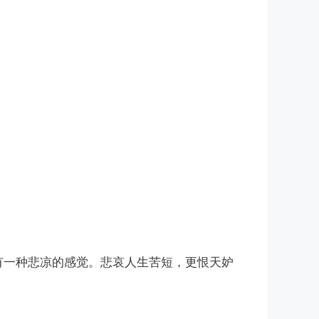
里都有一种悲凉的感觉。悲哀人生苦短，更恨天妒