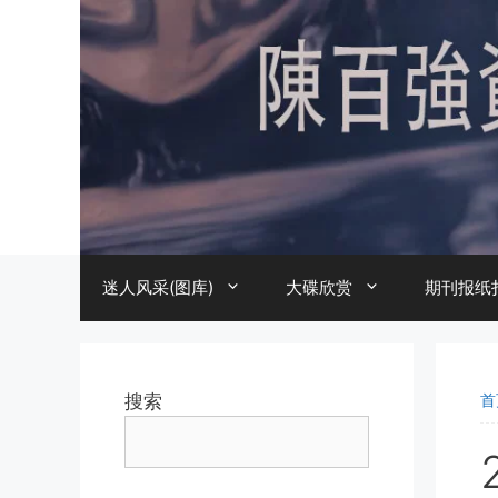
跳
至
内
容
迷人风采(图库)
大碟欣赏
期刊报纸
搜索
首