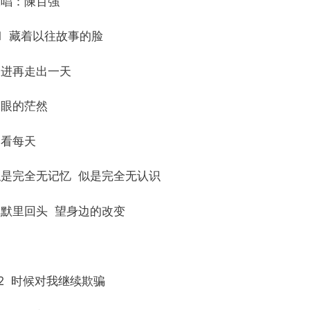
原唱：陳百強
1 藏着以往故事的脸
走进再走出一天
双眼的茫然
偷看每天
似是完全无记忆 似是完全无认识
沉默里回头 望身边的改变
2 时候对我继续欺骗