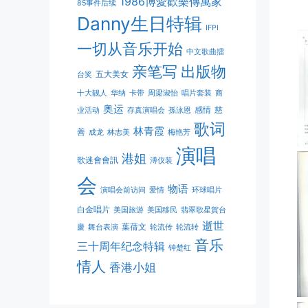
1986博愛歡樂傳萬家
85事件后续
Danny生日特辑
IFPI
一切从音乐开始
中文歌曲擂
亲笔写
出版物
五大美女
台奖
十大靓人
华纳
卡带
周梁淑怡
唱片套装
商
奥运
感情
慈
业活动
存真演唱会
孫泳恩
歌词
林青霞
善
成龙
林志美
梅艳芳
演唱
港姐
歌迷會會訊
溥仪装
会
物语
演唱会前访问
爱情
环球唱片
白金唱片
美国旅游
美国移民
翡翠歌星賀台
逝世
葉蒨文
慶
舞台表演
轮流传
轮流转
音乐
三十周年纪念特辑
钟楚红
情人
香港小姐