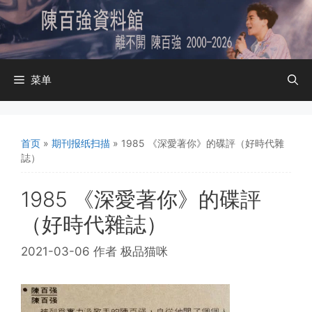
跳
至
内
容
菜单
首页
»
期刊报纸扫描
»
1985 《深愛著你》的碟評（好時代雜
誌）
1985 《深愛著你》的碟評
（好時代雜誌）
2021-03-06
作者
极品猫咪