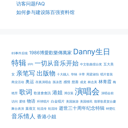
访客问题FAQ
如何参与建设陈百强资料馆
Danny生日
1986博愛歡樂傳萬家
85事件后续
特辑
一切从音乐开始
五大美
IFPI
中文歌曲擂台奖
亲笔写
出版物
女
十大靓人
华纳
卡带
周梁淑怡
唱片套装
奥运
林青霞
感情
慈善
商业活动
存真演唱会
孫泳恩
成龙
林志美
梅
演唱会
歌词
港姐
歌迷會會訊
艳芳
溥仪装
演唱会前
物语
白金唱片
访问
爱情
环球唱片
美国旅游
美国移民
翡翠歌星賀台慶
逝世三十周年纪念特辑
葉蒨文
舞台表演
轮流传
轮流转
钟楚红
音乐情人
香港小姐