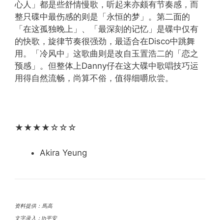
心人」都是些舒情慢歌，听起来亦颇有节奏感，而
整只碟中最伤感的则是「永恒的梦」。第二面的
「在这孤独晚上」、「最深刻的记忆」是碟中仅有
的快歌，旋律节奏很强劲，最适合在Disco中跳舞
用。「冷风中」这歌曲则是改自玉置浩二的「恋之
预感」。但整体上Danny仔在这大碟中歌唱技巧运
用得自然流畅，尚算不俗，值得细嚼欣尝。
★★★★☆☆☆
Akira Yeung
资料提供：馬高
文字录入：lh平安