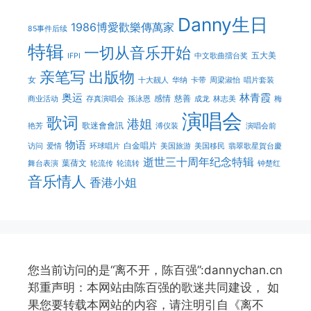
Danny生日
1986博愛歡樂傳萬家
85事件后续
特辑
一切从音乐开始
五大美
IFPI
中文歌曲擂台奖
亲笔写
出版物
女
十大靓人
华纳
卡带
周梁淑怡
唱片套装
奥运
林青霞
感情
慈善
商业活动
存真演唱会
孫泳恩
成龙
林志美
梅
演唱会
歌词
港姐
歌迷會會訊
艳芳
溥仪装
演唱会前
物语
白金唱片
访问
爱情
环球唱片
美国旅游
美国移民
翡翠歌星賀台慶
逝世三十周年纪念特辑
葉蒨文
舞台表演
轮流传
轮流转
钟楚红
音乐情人
香港小姐
您当前访问的是“离不开，陈百强”:dannychan.cn
郑重声明：本网站由陈百强的歌迷共同建设， 如
果您要转载本网站的内容，请注明引自《离不