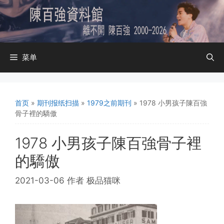
跳
至
内
容
菜单
首页
»
期刊报纸扫描
»
1979之前期刊
»
1978 小男孩子陳百強
骨子裡的驕傲
1978 小男孩子陳百強骨子裡
的驕傲
2021-03-06
作者
极品猫咪