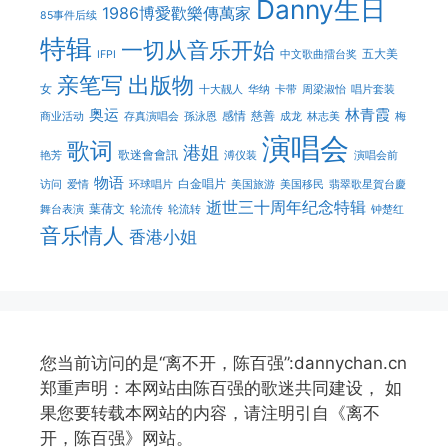
Danny生日
1986博愛歡樂傳萬家
85事件后续
特辑
一切从音乐开始
五大美
IFPI
中文歌曲擂台奖
亲笔写
出版物
女
十大靓人
华纳
卡带
周梁淑怡
唱片套装
奥运
林青霞
感情
慈善
商业活动
存真演唱会
孫泳恩
成龙
林志美
梅
演唱会
歌词
港姐
歌迷會會訊
艳芳
溥仪装
演唱会前
物语
白金唱片
访问
爱情
环球唱片
美国旅游
美国移民
翡翠歌星賀台慶
逝世三十周年纪念特辑
葉蒨文
舞台表演
轮流传
轮流转
钟楚红
音乐情人
香港小姐
您当前访问的是“离不开，陈百强”:dannychan.cn
郑重声明：本网站由陈百强的歌迷共同建设， 如
果您要转载本网站的内容，请注明引自《离不
开，陈百强》网站。