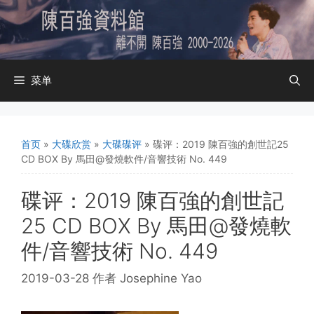
跳
至
内
容
菜单
首页
»
大碟欣赏
»
大碟碟评
»
碟评：2019 陳百強的創世記25
CD BOX By 馬田@發燒軟件/音響技術 No. 449
碟评：2019 陳百強的創世記
25 CD BOX By 馬田@發燒軟
件/音響技術 No. 449
2019-03-28
作者
Josephine Yao