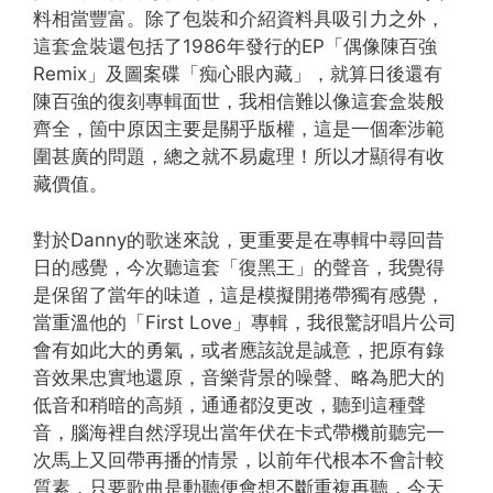
料相當豐富。除了包裝和介紹資料具吸引力之外，
這套盒裝還包括了1986年發行的EP「偶像陳百強
Remix」及圖案碟「痴心眼內藏」，就算日後還有
陳百強的復刻專輯面世，我相信難以像這套盒裝般
齊全，箇中原因主要是關乎版權，這是一個牽涉範
圍甚廣的問題，總之就不易處理！所以才顯得有收
藏價值。
對於Danny的歌迷來說，更重要是在專輯中尋回昔
日的感覺，今次聽這套「復黑王」的聲音，我覺得
是保留了當年的味道，這是模擬開捲帶獨有感覺，
當重溫他的「First Love」專輯，我很驚訝唱片公司
會有如此大的勇氣，或者應該說是誠意，把原有錄
音效果忠實地還原，音樂背景的噪聲、略為肥大的
低音和稍暗的高頻，通通都沒更改，聽到這種聲
音，腦海裡自然浮現出當年伏在卡式帶機前聽完一
次馬上又回帶再播的情景，以前年代根本不會計較
質素，只要歌曲是動聽便會想不斷重複再聽，今天