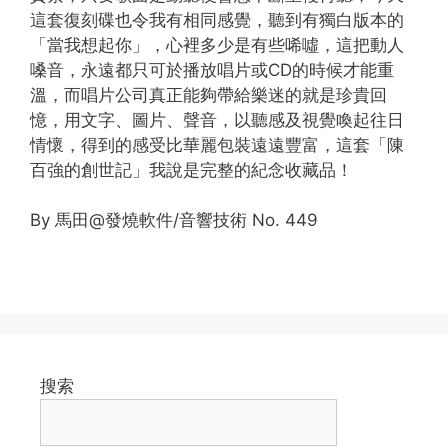
這套復刻碟也令我有相同感覺，聽到有獨白版本的
「當我想起你」，心裡多少是有些唏噓，這把動人
嗓音，永遠都只可於播放唱片或CD的時候才能重
溫，而唱片公司真正能夠帶給樂迷的就是珍貴回
憶，用文字、圖片、聲音，以聽感及視覺喚起往日
情懷，得到的感受比華麗包裝遠遠豐富，這套「陳
百強的創世記」我說是完整的紀念收藏品！
By 馬田@發燒軟件/音響技術 No. 449
搜索