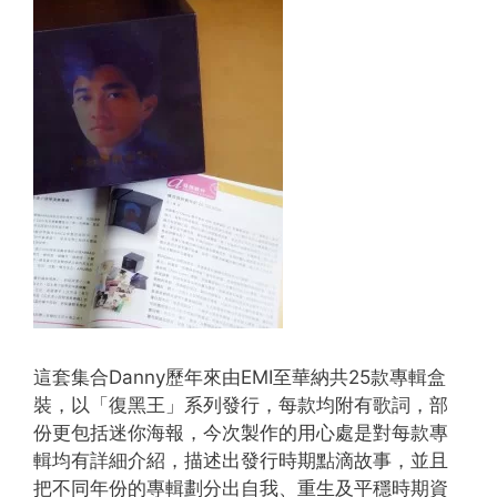
這套集合Danny歷年來由EMI至華納共25款專輯盒
裝，以「復黑王」系列發行，每款均附有歌詞，部
份更包括迷你海報，今次製作的用心處是對每款專
輯均有詳細介紹，描述出發行時期點滴故事，並且
把不同年份的專輯劃分出自我、重生及平穩時期資