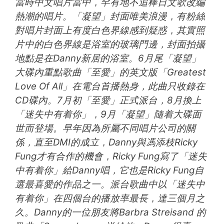
當時中文唱片當中，罕有地不追棒日文歌改編
熱潮的唱片。「凝望」封面唯美浪漫，有粉絲
對唱片封面上有度白色界線感到疑惑，其實照
片中的白色界線是浴室的玻璃門邊，封面拍攝
地點是在Danny新居的浴室。6月尾「凝望」
大碟內重點歌曲「至愛」的英文版「Greatest
Love Of All」在電台首播熱身，此曲只收錄在
CD碟內。7月初「至愛」正式派台，8月換上
「迷失中有着你」，9月「凝望」隨着大碟面
世而登場。早年因為所屬不同唱片公司的關
係，直至DMI的成立，Danny與馮添枝Ricky
Fung才有合作的機會，Ricky Fung寫了「迷失
中有着你」給Danny唱，它也是Ricky Fung自
選最喜愛的作品之一。派台歌曲中以「迷失中
有着你」在四個台的播放率最長，達三個月之
久。Danny的一位朋友將Barbra Streisand 的