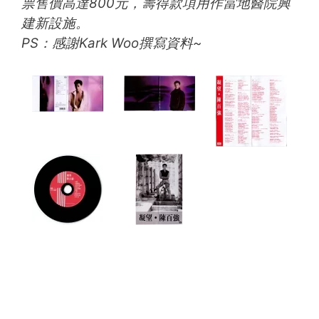
票售價高達800元，籌得款項用作當地醫院興
建新設施。
PS：感謝Kark Woo撰寫資料~