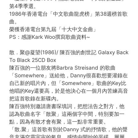
第4季季選。
1986年香港電台「中文歌曲龍虎榜」第38週榜首歌
曲。
榮獲香港電台第九屆「十大中文金曲」
PS：感謝Kark Woo撰寫歌曲資料~
散．聚@凝望(1986)/ 陳百強的創世記 Galaxy Back
To Black 25CD Box
陳百強的一位朋友將Barbra Streisand 的歌曲
「Somewhere」送給他，Danny很喜歡想要灌錄在
自己新的唱片內，但「Somewhere」歌曲的Key比
他唱的Key還要高，於是他決心在一個月內苦練高音
把這首歌錄在新碟內。
陳百強特別邀請唐書琛填詞，把想法告之對方，他
認為歌曲名字「散聚」這兩個字中間，特別要加一
點，因為有散才會有聚，這一點非常重要。
「散.聚」這首歌有別於Danny 式的抒情歌，他的聲
音充滿空靈宇宙的氣息，感情由開始的平緩，層層