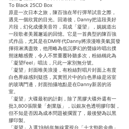
To Black 25CD Box
原是一次日本之旅，陳百強在琴行彈琴試音之際，
遇見一個欣賞的目光。回港後，Danny把這段美好
片段，幻化成優美音符，寫成「凝望」，娓娓道出
一段歌者美麗邂逅的回憶。它是一首典型的陳百強
式作品，尤其是在DMI年代Danny將浪漫唯美氣質發
揮得淋漓盡致，他用略為低沉夢幻的聲線吟唱出撲
朔迷離感覺，令人不禁重覆聆聽多次，粉絲稱此為
「凝望Feel」唱法，只此一家別無分號。
「凝望」封面唯美浪漫，有粉絲對唱片封面上有度
白色界線感到疑惑，其實照片中的白色界線是浴室
的玻璃門邊，封面拍攝地點是在Danny新居的浴
室。
「凝望」大碟最初的計劃，除了黑膠大碟外還有一
批3,800張限量「創業版」，以銀灰色透明膠印製，
但不知是否因為成本問題被擱置了，最後變為以黑
膠印製。
「凝望」入選1986年無線電視台「十大勁歌金曲」