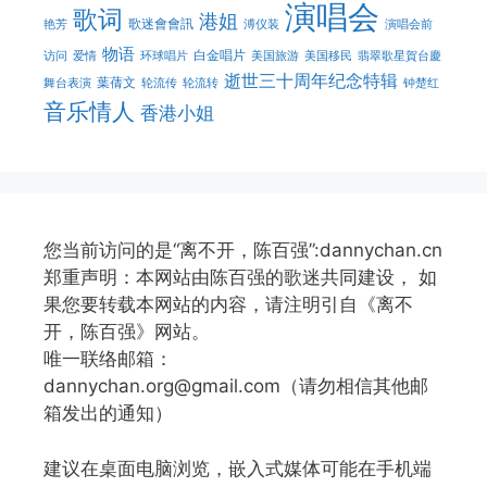
演唱会
歌词
港姐
歌迷會會訊
艳芳
溥仪装
演唱会前
物语
白金唱片
访问
爱情
环球唱片
美国旅游
美国移民
翡翠歌星賀台慶
逝世三十周年纪念特辑
葉蒨文
舞台表演
轮流传
轮流转
钟楚红
音乐情人
香港小姐
您当前访问的是“离不开，陈百强”:dannychan.cn
郑重声明：本网站由陈百强的歌迷共同建设， 如
果您要转载本网站的内容，请注明引自《离不
开，陈百强》网站。
唯一联络邮箱：
dannychan.org@gmail.com（请勿相信其他邮
箱发出的通知）
建议在桌面电脑浏览，嵌入式媒体可能在手机端