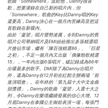
歌曲「Somewhere」送給他，Danny很喜
歡，想要灌錄在自己新的唱片內，但
「Somewhere」歌曲的Key比Danny唱的Key
還要高，Danny決心在一個月內苦練高音把這
首歌錄在新碟內。
由於「凝望」唱片聲勢凌厲，令到Danny的舊
唱片公司華納唱片及EMI紛紛推出多張精選唱
片搶佔市場，繼有「陳百強精選86」、「巨星
之初」，不足一個月內又出版「偶像勁歌精選
15」，一年內出版6張唱片，破記錄成為86年
出碟最多的歌手。DMI除了為Danny出唱片
外，還為Danny在12月初在紅館主辦兩場「前
進演唱會」。在年終的「第九屆十大中文金曲
頒獎禮」，Danny的歌曲「凝望」入選十大之
列，令Danny在樂壇繼續發展的信心大增。12
月底Danny在泰國公主御前表演一場，每張門