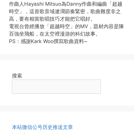
作曲人Hayashi Mitsuo為Danny作曲和編曲「超越
時空」，這首歌音域遼濶節奏緊密，歌曲難度非之
高，要有相當歌唱技巧才能把它唱好。
電視台曾經播放「超越時空」的MV，題材內容是陳
百強坐飛船，在太空裡漫游的科幻故事。
PS：感謝Kark Woo撰寫歌曲資料~
搜索
本站微信公号历史推送文章