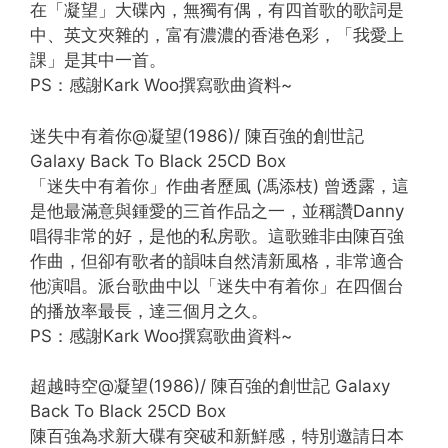
在「凝望」大碟內，無獨有偶，有四首歌的歌詞是
中、英文夾雜的，富有濃濃的香港色彩，「我愛上
課」是其中一首。
PS：感謝Kark Woo撰寫歌曲資料~
迷失中有着你@凝望(1986)/ 陳百強的創世記
Galaxy Back To Black 25CD Box
「迷失中有着你」作曲者歷風 (馮添枝) 曾透露，這
是他最滿意與鍾愛的三首作品之一，並稱讚Danny
唱得非常的好，是他的私房歌。這歌雖非由陳百強
作曲，但卻有歌者的韻味自然清新風格，非常適合
他演唱。派台歌曲中以「迷失中有着你」在四個台
的播放率最長，達三個月之久。
PS：感謝Kark Woo撰寫歌曲資料~
超越時空@凝望(1986)/ 陳百強的創世記 Galaxy
Back To Black 25CD Box
陳百強為求新大碟有突破和新鮮感，特別邀請日本