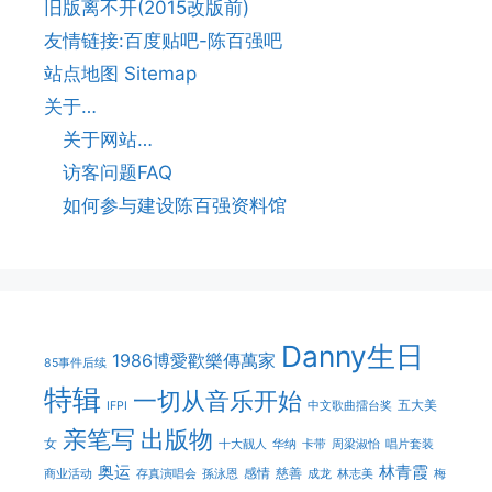
旧版离不开(2015改版前)
友情链接:百度贴吧-陈百强吧
站点地图 Sitemap
关于…
关于网站…
访客问题FAQ
如何参与建设陈百强资料馆
Danny生日
1986博愛歡樂傳萬家
85事件后续
特辑
一切从音乐开始
五大美
IFPI
中文歌曲擂台奖
亲笔写
出版物
女
十大靓人
华纳
卡带
周梁淑怡
唱片套装
奥运
林青霞
感情
慈善
商业活动
存真演唱会
孫泳恩
成龙
林志美
梅