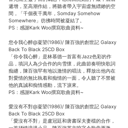
遞增，至高潮作結，將聽者帶入宇宙虛無縹緲的空
間，「千個夜千萬年，Somday Somehow
Somewhere」彷彿時間被凝結了。
PS：感謝Kark Woo撰寫歌曲資料~
您令我心醉@凝望(1986)/ 陳百強的創世記 Galaxy
Back To Black 25CD Box
「你令我心醉」是林慕德一首富有Jazz色彩的作
品，填詞人為少合作的向雪懷，此曲節奏明快歌詞
痴纏，陳百強罕有地以激情的唱法，釋放出他內在
對愛情的無比執着和痴情的一面，令人聽了不禁被
他的真誠和痴情感動，流下淚來。
PS：感謝Kark Woo撰寫歌曲資料~
愛沒有不對@凝望(1986)/ 陳百強的創世記 Galaxy
Back To Black 25CD Box
「愛沒有不對」是盧冠廷和唐書琛夫妻檔的合作，