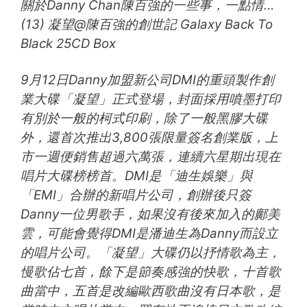
關於Danny Chan陳百強的一些事，一點情…
(13) 凝望@陳百強的創世記 Galaxy Back To
Black 25CD Box
9月12日Danny加盟新公司DMI的重頭製作創
業大碟「凝望」正式登場，封面採用噴墨打印
有別於一般的柯式印刷，除了一般黑膠大碟
外，還首次推出3,800張限量簽名創業版，上
市一週便銷售超過六萬張，連續六星期出現在
唱片大碟榜榜首。DMI是「迪生娛樂」與
「EMI」合辦的新唱片公司，創辦後只簽
Danny一位男歌手，如果沒有後來加入的鄺美
雲，可能會覺得DMI是潘迪生為Danny而設立
的唱片公司。「凝望」大碟仍以抒情歌為主，
慢歌佔七首，餘下是節奏感強的快歌，十首歌
曲當中，五首是改編歐西歌曲沒有日本歌，是