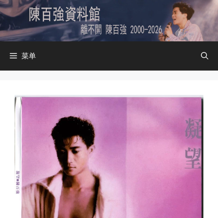
跳
至
内
容
菜单