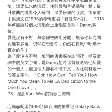
一首抒情浪漫小品，陳百強英文咬字令歌曲更激
情，溫柔似水的演繹，使歌聲和音樂融和一體，提
升歌曲的境界令人醉到，深受粉絲的欣賞。後輩歌
手梁漢文在1998的專輯重唱「愛沒有不對」，2013
年何韻詩於個人演唱會上重唱這首歌向Danny致
敬。
愛是沒有不對，無奈卻被隔阻分開。無論你我之間
距離有多遠，仍然在想念你，仍然在夜風中呼喚千
百次的你﹗
為「愛沒有不對」填詞的唐書琛在訪問裡，提及歌
詞中的英文字句，是Danny想將這首歌送給他所愛
的一個人，但這個人卻看不懂中文，因此就有這一
段英文字句。「Ooh How Can I Tell You? How
Much You Mean To Me…A Dedication to the
One I Love 」。
PS：感謝Kark Woo撰寫歌曲資料~
心願@凝望(1986)/ 陳百強的創世記 Galaxy Back