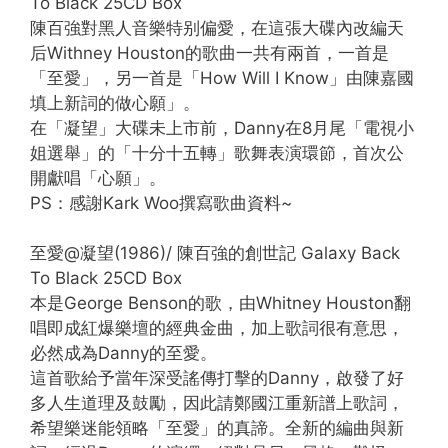
To Black 25CD Box
陳百強對黑人音樂特别偏愛，在這張大碟內改編天
后Withney Houston的歌曲一共有兩首，一首是
「至愛」，另一首是「How Will I Know」由陳嘉國
填上新詞的做心願」。
在「凝望」大碟未上市前，Danny在8月尾「電視小
姐選舉」的「十分十五轉」歌舞表演環節，首次公
開獻唱「心願」。
PS：感謝Kark Woo撰寫歌曲資料~
至愛@凝望(1986)/ 陳百強的創世記 Galaxy Back
To Black 25CD Box
本是George Benson的歌，由Whitney Houston翻
唱即成紅爆樂壇的經典金曲，加上歌詞很有意思，
必然成為Danny的至愛。
這首歌給予當年深受謠傳打擊的Danny，啟發了好
多人生道理及鼓勵，因此請鄭國江重新譜上歌詞，
希望樂迷能領略「至愛」的真諦。全新的編曲與新