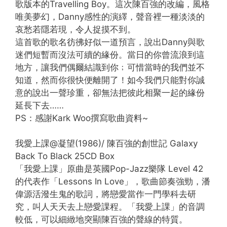
歌版本的Travelling Boy。這次陳百強的改編，風格
唯美夢幻，Danny感性的演繹，聲音裡一種淡淡的
哀愁若隱若現，令人捉摸不到。
這首歌的歌名彷彿好似一道預言，說出Danny與歌
迷們短暫而沒法可續的緣份。當日的你曾流浪到這
地方，讓我們偶爾結識到你﹔可惜當時的我們並不
知道，然而你很快便離開了！如今我們只能對你誠
意的說出一聲珍重，卻無法把彼此相聚一起的緣份
延長下去……
PS：感謝Kark Woo撰寫歌曲資料~
我愛上課@凝望(1986)/ 陳百強的創世記 Galaxy
Back To Black 25CD Box
「我愛上課」原曲是英國Pop-Jazz樂隊 Level 42
的代表作「Lessons In Love」，歌曲節奏強勁，潘
偉源活潑生鬼的歌詞，將戀愛當作一門學科去研
究，叫人天天去上戀愛課程。「我愛上課」的音調
較低，可以細緻地突顯陳百強的聲線的特質。