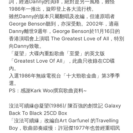
詞，經過Danny的演繹，絕對是另一風格，難怪
1986年一推出，旋即登上各大流行榜。
雖然Danny的版本只屬翻唱及改編，但連原唱者
George Benson聽到，亦深受動。2002年，適藉
Danny離世9週年，George Benson於11月16日的
香港演唱會上演唱 The Greatest Love of All，特別
向Danny致敬。
「凝望」大碟內重點歌曲「至愛」的英文版
「Greatest Love Of All」，此曲只收錄在CD碟
內。
入選1986年無線電視台「十大勁歌金曲」第3季季
選。
PS：感謝Kark Woo撰寫歌曲資料~
沒法可續緣@凝望(1986)/ 陳百強的創世記 Galaxy
Back To Black 25CD Box
「沒法可續緣」改編自Art Garfunel 的Travelling
Boy，歌曲節奏緩慢﹔許冠傑1977年也曾經重唱民