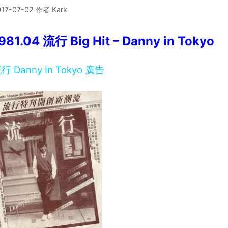
017-07-02
作者
Kark
981.04 流行 Big Hit – Danny in Tokyo
行 Danny In Tokyo 廣告