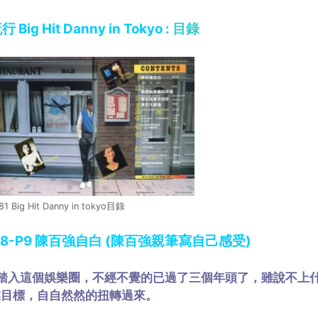
行 Big Hit Danny in Tokyo :
目錄
81 Big Hit Danny in tokyo目錄
.8-P9 陳百強自白 (陳百強親筆寫自己感受)
踏入這個娛樂圈，不經不覺的已過了三個年頭了，雖說不上
業目標，自自然然的扭轉過來。