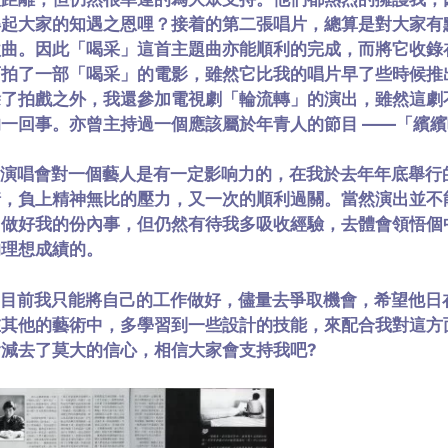
得起大家的知遇之恩哩？接着的第二張唱片，總算是對大家有
歌曲。因此「喝采」這首主題曲亦能順利的完成，而將它收錄
而拍了一部「喝采」的電影，雖然它比我的唱片早了些時候推
除了拍戲之外，我還參加電視劇「輪流轉」的演出，雖然這劇
的一回事。亦曾主持過一個應該屬於年青人的節目 ——「繽
演唱會對一個藝人是有一定影响力的，在我於去年年底舉行
情，負上精神無比的壓力，又一次的順利過關。當然演出並不
中做好我的份內事，但仍然有待我多吸收經驗，去體會領悟個
的理想成績的。
目前我只能將自己的工作做好，儘量去爭取機會，希望他日
在其他的藝術中，多學習到一些設計的技能，來配合我對這方
會減去了莫大的信心，相信大家會支持