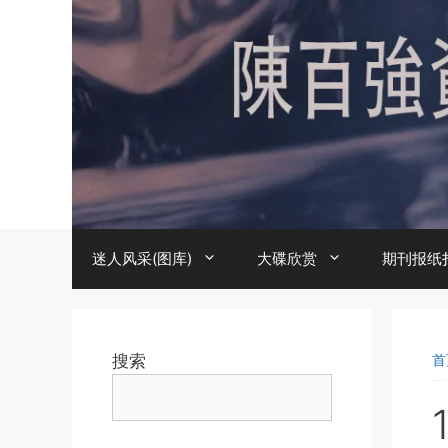
跳
至
内
容
迷人风采(图库)
大碟欣赏
期刊报纸
搜索
首