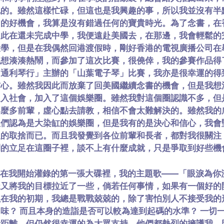
跑的。雖然這樣忙碌，但這也是我興趣的事，所以我並沒有半
習的好機會，我算是沒有錯過任何的寶貴時光。為了念書，在
因此在還未完成中學，我便遠赴美國去，在那邊，我會輕鬆的
大學，但是在我偶然回港渡假時，剛好香港的電視廣播公司在
也想湊湊熱鬧，而參加了這次比賽，很僥倖，我的參賽作品得
「通利琴行」主辦的「山葉電子琴」比賽，我亦是很幸運的得
信心。雖然我因此而放棄了回美國繼續念書的機會，但是我想
足入社會，加入了這個娛樂圈。雖然我對這個圈認識不多，但
那麼多前輩，虛心點去請教，相信不會太難解決的。雖然我的
人們認為是大染缸的娛樂圈，但是我有的是決心和信心，我會
人的取捨而已。而且我發覺到各位前輩和長者，都對我很關注
利的立足在這圈子裡，談不上有什麼成就，只是爭取到好些機
在我開始灌錄的第一張大碟裡，我的主題歌——「眼淚為你
樣又將我的目標拉近了一些，倘若任何事情，如果有一個好的
以在我的初期，我總是戰戰兢兢的，除了害怕別人不接受我的
口味？ 而且本身的造詣是否可以較為達到起碼的水準？ 一切
段距離，但仍然很幸運的為大眾支持。他們都熱烈的擁護我，