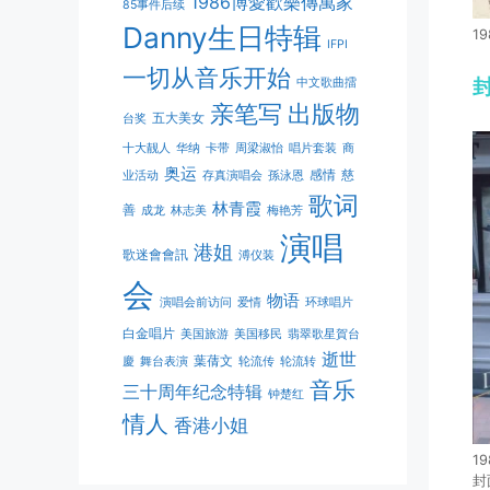
1986博愛歡樂傳萬家
85事件后续
Danny生日特辑
19
IFPI
一切从音乐开始
中文歌曲擂
亲笔写
出版物
五大美女
台奖
十大靓人
华纳
卡带
周梁淑怡
唱片套装
商
奥运
感情
慈
业活动
存真演唱会
孫泳恩
歌词
林青霞
善
成龙
林志美
梅艳芳
演唱
港姐
歌迷會會訊
溥仪装
会
物语
演唱会前访问
爱情
环球唱片
白金唱片
美国旅游
美国移民
翡翠歌星賀台
逝世
葉蒨文
慶
舞台表演
轮流传
轮流转
音乐
三十周年纪念特辑
钟楚红
情人
香港小姐
19
封