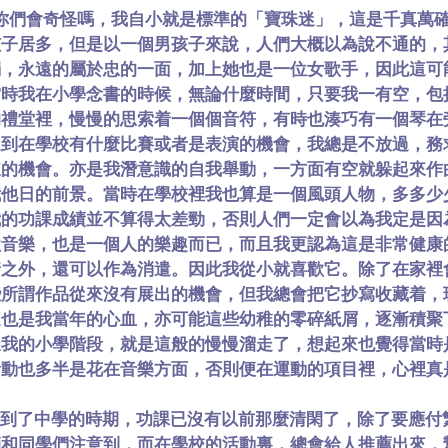
你們會奇怪嗎，我自小就是標準的「寶珠迷」，這是千真萬確
孩子居多，但是以一個男孩子來說，人們大概以為說不通的，
弱，永遠的屬於忠的一面，加上她也是一位女歌手，因此這可
當時我在小學念書的時候，無論什麼時間，只要我一有空，包
的禮堂裡，慢慢的思索着一個個音符，有時也湊巧有一個琴在
遇到在學校有什麼比賽或者是表演的機會，我總是不放過，務
煉的機會。亦是我潛意識的自我舉動，一方面有空就躲起來作
我他日的前景。當時在學校裡我也算是一個風頭人物，多多少
我的功課成績並不算得太差勁，否則人們一定會以為我定是因
歡音樂，也是一個人的樂趣而已，而且我更認為這是非常健康
情之外，還可以作為消遣。因此我從小就喜歡它。除了在家裡
些所謂作品從來沒有展出的機會，但我總會把它抄寫收藏着，
這也是我當年的心血，亦可能這些幼稚的零碎紙屑，逐漸積聚
樣我的小學階段，就是這般的慢慢溜走了，想起來也覺得當時
活動也多半是花在音樂方面，否則便在運動的項目裡，心裡真
到了中學的時期，功課已沒有以前那麼清閑了，除了要應付
師和同學們注意到，而在學校的活動裏，總會給人推薦出來，