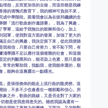
點埋怨，反而更加倍的去做，而這些都是我練
香港的填鴨式教育下，我的精神可負担不來，
完成中學階段。跟着我會以為在彼邦繼續的念
舉辦「流行歌曲創作邀請賽」，我為了興趣，
了季軍，這給予我無比的鼓舞和信心，加上
到冠軍，使我對這方面的發展，加強了更大的
滿足自己的興趣，我決定留下來，從此我便踏
是我相信，只要自己肯努力，肯不恥下問，有
膚淺學識不足以應付這個複雜的社會，和這個
堅定的判斷黑和白，能否染上色素，那只是個
，常常的幫助我，指點我，使我能幸運的，順
會，能夠在這裏露出一點曙光。
流」是張很僥倖的能走上流行曲的龍虎榜。這
開始，不多不少也會產生一種鼓勵和信心。所
形象之外，歌曲的路線，又是否走對了大家的
一切都是使我患得患失的。雖然我認為還有一
因此我除了更努力的磨練，下苦功，又怎能對