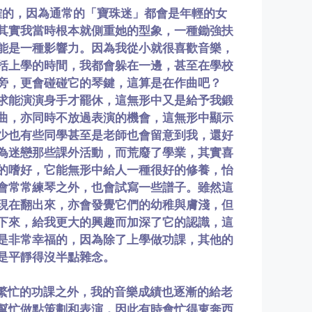
的，因為通常的「寶珠迷」都會是年輕的女
其實我當時根本就側重她的型象，一種鋤強扶
能是一種影響力。因為我從小就很喜歡音樂，
括上學的時間，我都會躲在一邊，甚至在學校
旁，更會碰碰它的琴鍵，這算是在作曲吧？
求能演演身手才罷休，這無形中又是給予我鍛
曲，亦同時不放過表演的機會，這無形中顯示
少也有些同學甚至是老師也會留意到我，還好
為迷戀那些課外活動，而荒廢了學業，其實喜
的嗜好，它能無形中給人一種很好的修養，怡
會常常練琴之外，也會試寫一些譜子。雖然這
現在翻出來，亦會發覺它們的幼稚與膚淺，但
下來，給我更大的興趣而加深了它的認識，這
是非常幸福的，因為除了上學做功課，其他的
是平靜得沒半點雜念。
繁忙的功課之外，我的音樂成績也逐漸的給老
幫忙做點策劃和表演，因此有時會忙得東奔西