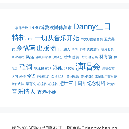
Danny生日
1986博愛歡樂傳萬家
85事件后续
特辑
一切从音乐开始
五大美
IFPI
中文歌曲擂台奖
亲笔写
出版物
女
十大靓人
华纳
卡带
周梁淑怡
唱片套装
奥运
林青霞
感情
慈善
商业活动
存真演唱会
孫泳恩
成龙
林志美
梅
演唱会
歌词
港姐
歌迷會會訊
艳芳
溥仪装
演唱会前
物语
白金唱片
访问
爱情
环球唱片
美国旅游
美国移民
翡翠歌星賀台慶
逝世三十周年纪念特辑
葉蒨文
舞台表演
轮流传
轮流转
钟楚红
音乐情人
香港小姐
您当前访问的是“离不开，陈百强”:dannychan.cn