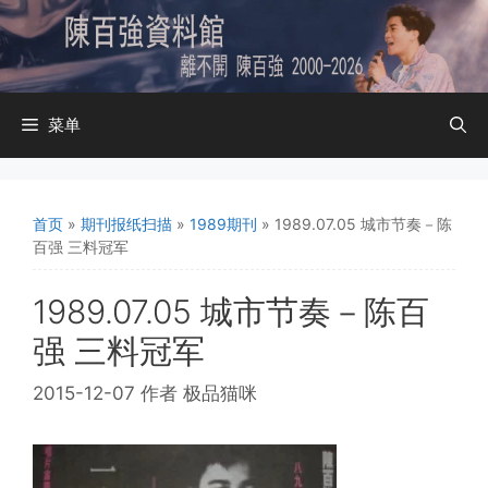
跳
至
内
容
菜单
首页
»
期刊报纸扫描
»
1989期刊
»
1989.07.05 城市节奏－陈
百强 三料冠军
1989.07.05 城市节奏－陈百
强 三料冠军
2015-12-07
作者
极品猫咪