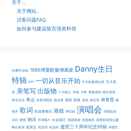
关于…
关于网站…
访客问题FAQ
如何参与建设陈百强资料馆
Danny生日
1986博愛歡樂傳萬家
85事件后续
特辑
一切从音乐开始
五大美
IFPI
中文歌曲擂台奖
亲笔写
出版物
女
十大靓人
华纳
卡带
周梁淑怡
唱片套装
奥运
林青霞
感情
慈善
商业活动
存真演唱会
孫泳恩
成龙
林志美
梅
演唱会
歌词
港姐
歌迷會會訊
艳芳
溥仪装
演唱会前
物语
白金唱片
访问
爱情
环球唱片
美国旅游
美国移民
翡翠歌星賀台慶
逝世三十周年纪念特辑
葉蒨文
舞台表演
轮流传
轮流转
钟楚红