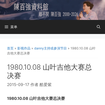
跳
至
内
容
菜单
首页
»
影视作品
»
danny主持或参演节目
»
1980.10.08 山叶
吉他大赛总决赛
1980.10.08 山叶吉他大赛总
决赛
2015-09-17
作者
酷爱紫
1980.10.08 山叶吉他大赛总决赛