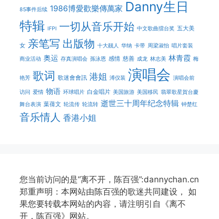
Danny生日
1986博愛歡樂傳萬家
85事件后续
特辑
一切从音乐开始
五大美
IFPI
中文歌曲擂台奖
亲笔写
出版物
女
十大靓人
华纳
卡带
周梁淑怡
唱片套装
奥运
林青霞
感情
慈善
商业活动
存真演唱会
孫泳恩
成龙
林志美
梅
演唱会
歌词
港姐
歌迷會會訊
艳芳
溥仪装
演唱会前
物语
白金唱片
访问
爱情
环球唱片
美国旅游
美国移民
翡翠歌星賀台慶
逝世三十周年纪念特辑
葉蒨文
舞台表演
轮流传
轮流转
钟楚红
音乐情人
香港小姐
您当前访问的是“离不开，陈百强”:dannychan.cn
郑重声明：本网站由陈百强的歌迷共同建设， 如
果您要转载本网站的内容，请注明引自《离不
开，陈百强》网站。