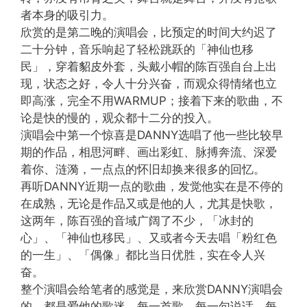
者本身的吸引力。
欣赏的是第二晚的演唱会，比预定的时间大约迟了
二十分钟，音乐响起了轻松跳跃的「神仙也移
民」，穿着貂皮外套，头戴小帽的陈百强自台上出
现，状态之好，令人十分兴奋，而观众得情绪也立
即高涨，完全不用WARMUP；接着下来的歌曲，不
论是快的慢的，观众都十二分的投入。
演唱会中第一个惊喜是DANNY选唱了他一些比较早
期的作品，相思河畔、画出彩虹、脉搏奔流、深爱
着你、涟漪，一点点的怀旧却换来很多的回忆。
再听DANNY近期一点的歌曲，发觉他实在是不停的
在成熟，无论是作品又或是他的人，尤其是快歌，
这两年，陈百强的音域广阔了不少，「冰封的
心」、「神仙也移民」、又或者今天去唱「粉红色
的一生」、「偶像」都比当日优胜，实在令人兴
奋。
整个演唱会给笔者的感觉是，来欣赏DANNY演唱会
的，都是爱他的歌迷，每一首歌，每一句说话，每