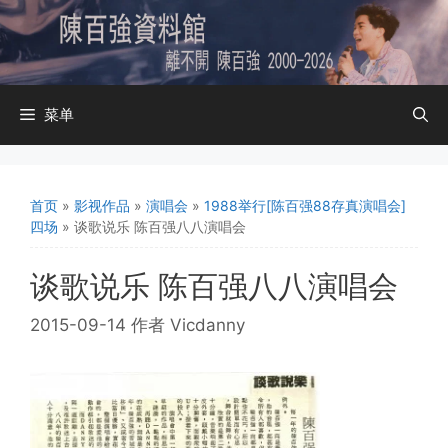
跳
至
内
容
菜单
首页
»
影视作品
»
演唱会
»
1988举行[陈百强88存真演唱会]
四场
»
谈歌说乐 陈百强八八演唱会
谈歌说乐 陈百强八八演唱会
2015-09-14
作者
Vicdanny